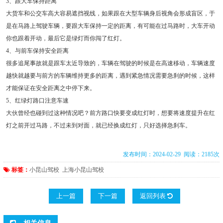
3、跟大车保持距离
大货车和公交车高大容易遮挡视线，如果跟在大型车辆身后视角会形成盲区，于
是在马路上驾驶车辆，要跟大车保持一定的距离，有可能在过马路时，大车开动
你也跟着开动，最后它是绿灯而你闯了红灯。
4、与前车保持安全距离
很多追尾事故就是跟车太近导致的，车辆在驾驶的时候是在高速移动，车辆速度
越快就越要与前方的车辆维持更多的距离，遇到紧急情况需要急刹的时候，这样
才能保证在安全距离之中停下来。
5、红绿灯路口注意车速
大伙曾经也碰到过这种情况吧？前方路口快要变成红灯时，想要将速度提升在红
灯之前开过马路，不过未到对面，就已经换成红灯，只好选择急刹车。
发布时间：2024-02-29 阅读：2185次
标签：
小昆山驾校
上海小昆山驾校
上一篇
下一篇
返回列表