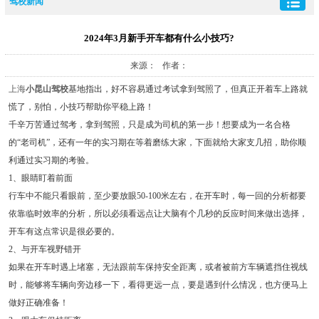
驾校新闻
2024年3月新手开车都有什么小技巧?
来源： 作者：
上海
小昆山驾校
基地指出，好不容易通过考试拿到驾照了，但真正开着车上路就
慌了，别怕，小技巧帮助你平稳上路！
千辛万苦通过驾考，拿到驾照，只是成为司机的第一步！想要成为一名合格
的“老司机”，还有一年的实习期在等着磨练大家，下面就给大家支几招，助你顺
利通过实习期的考验。
1、眼睛盯着前面
行车中不能只看眼前，至少要放眼50-100米左右，在开车时，每一回的分析都要
依靠临时效率的分析，所以必须看远点让大脑有个几秒的反应时间来做出选择，
开车有这点常识是很必要的。
2、与开车视野错开
如果在开车时遇上堵塞，无法跟前车保持安全距离，或者被前方车辆遮挡住视线
时，能够将车辆向旁边移一下，看得更远一点，要是遇到什么情况，也方便马上
做好正确准备！