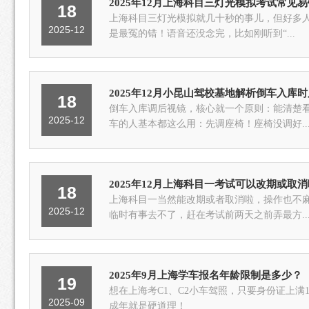
2025年12月上海科目三灯光模拟考试常见
18
上海科目三灯光模拟就几十秒的事儿，但好多人
2025-12
是最冤的错！语音还没念完，比如刚听到“...
2025年12月小昆山驾校基地解析倒车入库
18
倒车入库调后视镜，核心就一个原则：能清楚
2025-12
车的人基本都这么用：先调座椅！座椅没调好..
2025年12月上海科目一考试可以改期或取
18
上海科目一当然能改期或者取消啦，操作也不麻
2025-12
临时有事去不了，赶在考试前两天之前弄最方..
2025年9月上海学车报名年龄限制是多少？
19
想在上海考C1、C2小车驾照，只要身份证上满
2025-09
成年就是硬道理！