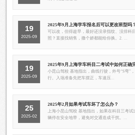
2025年9月上海学车报名后可以更改班型吗
19
可以改，但得趁早，最好还没录指纹、没排科目
2025-09
照？直接找销售，撒个娇都能给你换。2. ...
2025年9月上海学车科目二考试中如何正确
19
小昆山驾校 基地指出，曲线行驶，外号“S弯”
2025-09
行。入场准备先把车摆正，车速压...
2025年2月如果考试车坏了怎么办？
25
上海小昆山驾校 基地指出，如果在科目三考试过
2025-02
辆停在安全地带，避免对交通造成干扰。...