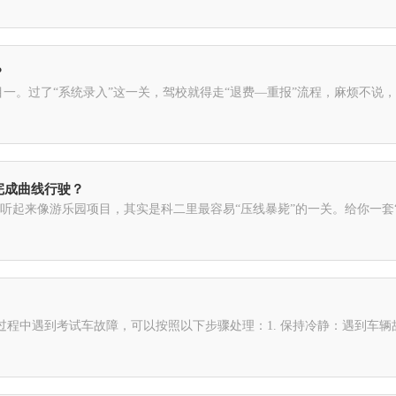
？
一。过了“系统录入”这一关，驾校就得走“退费—重报”流程，麻烦不说，
完成曲线行驶？
，听起来像游乐园项目，其实是科二里最容易“压线暴毙”的一关。给你一套“
程中遇到考试车故障，可以按照以下步骤处理：1. 保持冷静：遇到车辆故障