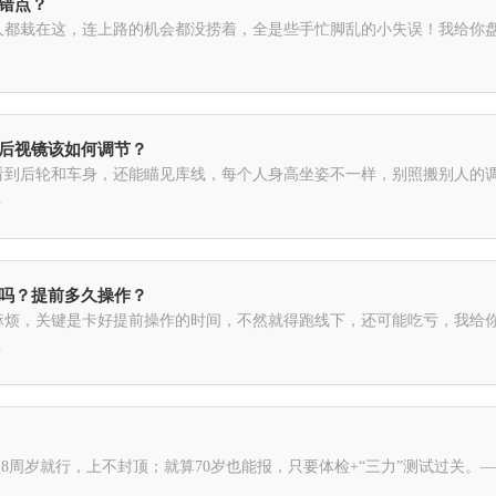
易错点？
都栽在这，连上路的机会都没捞着，全是些手忙脚乱的小失误！我给你盘点下
时后视镜该如何调节？
看到后轮和车身，还能瞄见库线，每个人身高坐姿不一样，别照搬别人的
.
消吗？提前多久操作？
烦，关键是卡好提前操作的时间，不然就得跑线下，还可能吃亏，我给你说
.
18周岁就行，上不封顶；就算70岁也能报，只要体检+“三力”测试过关